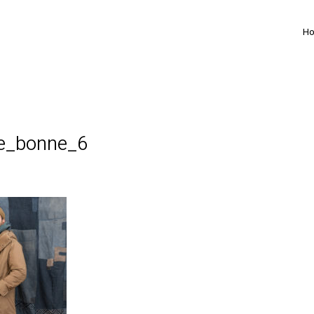
H
te_bonne_6