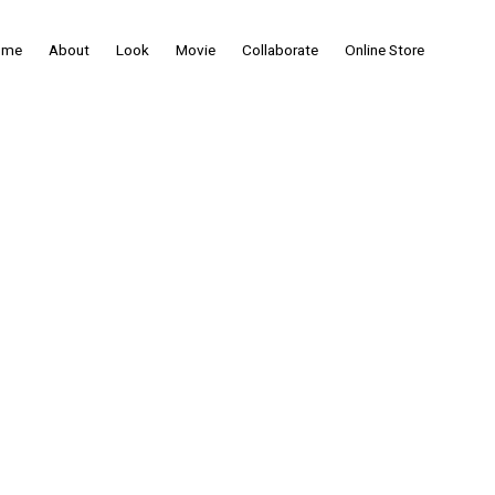
ome
About
Look
Movie
Collaborate
Online Store