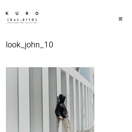
≡
look_john_10