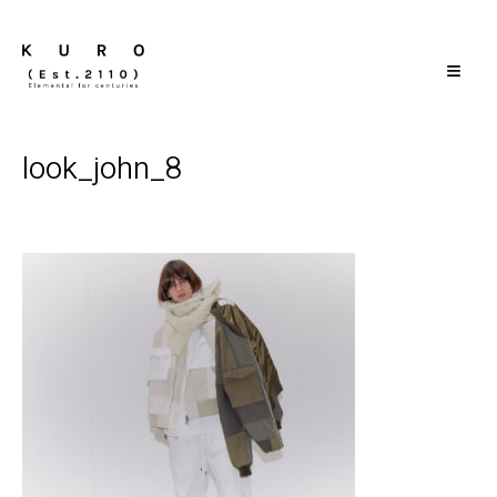
≡
look_john_8