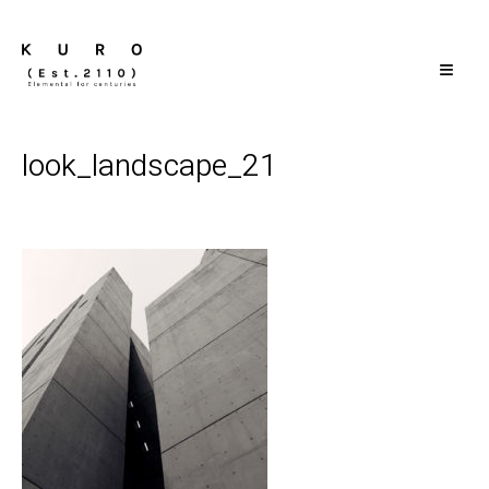
≡
look_landscape_21