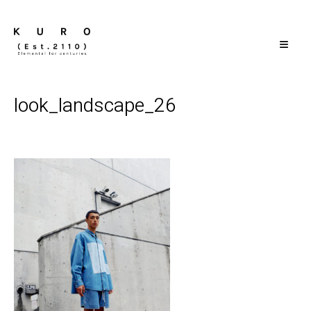
≡
look_landscape_26