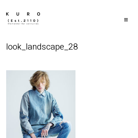
≡
look_landscape_28