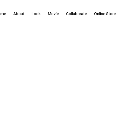
ome
About
Look
Movie
Collaborate
Online Store