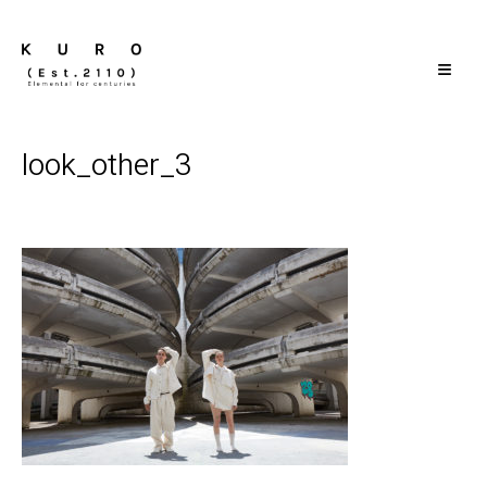
≡
look_other_3